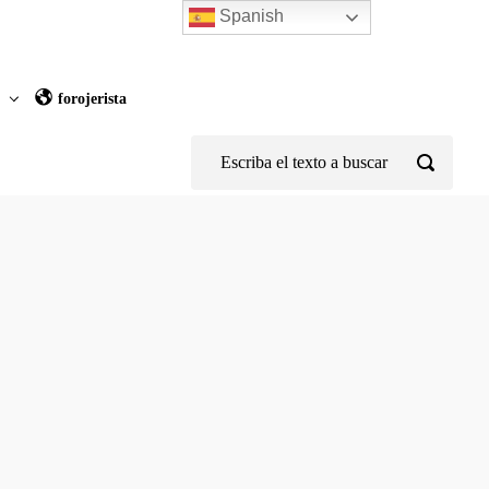
Spanish
z
forojerista