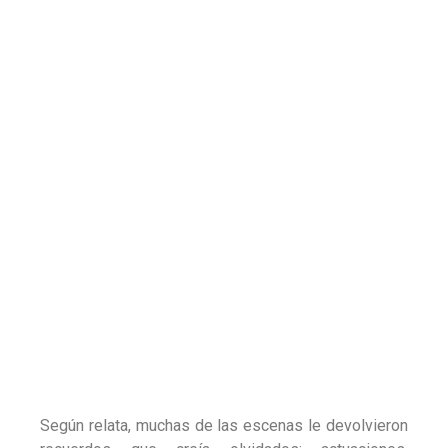
Un legado que permanece
Aunque el grupo se despidió definitivamente de los
escenarios con su última gira en 2024, su música
sigue presente en la memoria colectiva de varias
generaciones. El documental busca precisamente
capturar ese legado: el de una banda que, desde los