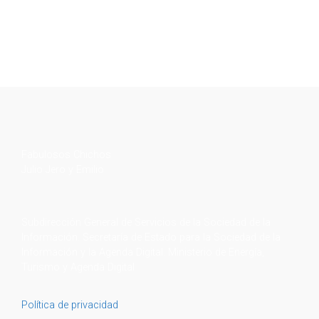
Fabulosos Chichos
Julio Jero y Emilio
Subdirección General de Servicios de la Sociedad de la
Información. Secretaría de Estado para la Sociedad de la
Información y la Agenda Digital. Ministerio de Energía,
Turismo y Agenda Digital
Política de privacidad