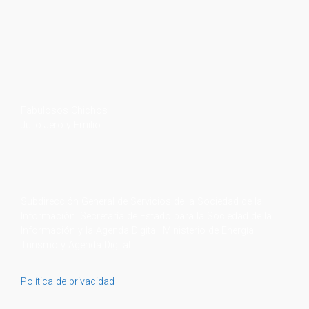
Firma Original de
J. A. Jiménez "Jeros"
Copyright | ©forojerista - 2011 | Todos los derechos
reservados