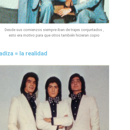
Desde sus comienzos siempre iban de trajes conjuntados ,
esto era motivo para que otros también hicieran copio
adiza = la realidad