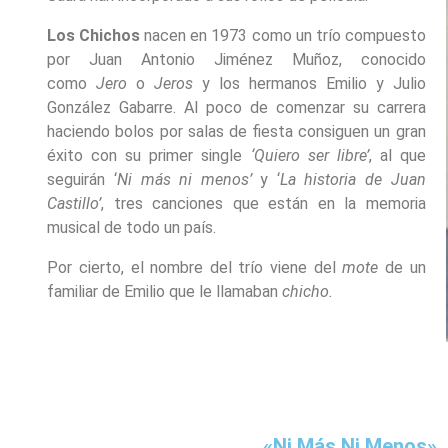
Los Chichos
nacen en 1973 como un trío compuesto
por Juan Antonio Jiménez Muñoz, conocido
como
Jero
o
Jeros
y los hermanos Emilio y Julio
González Gabarre. Al poco de comenzar su carrera
haciendo bolos por salas de fiesta consiguen un gran
éxito con su primer single
‘Quiero ser libre’
, al que
seguirán ‘
Ni más ni menos’
y ‘
La historia de Juan
Castillo’
, tres canciones que están en la memoria
musical de todo un país.
Por cierto, el nombre del trío viene del
mote
de un
familiar de Emilio que le llamaban
chicho.
«Ni Más Ni Menos»,