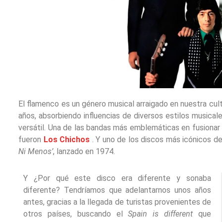
El flamenco es un género musical arraigado en nuestra cult
años, absorbiendo influencias de diversos estilos musical
versátil. Una de las bandas más emblemáticas en fusionar
fueron
Los Chichos
. Y uno de los discos más icónicos de
Ni Menos’
, lanzado en 1974.
Y ¿Por qué este disco era diferente y sonaba
diferente? Tendríamos que adelantarnos unos años
antes, gracias a la llegada de turistas provenientes de
otros países, buscando el
Spain is different
que