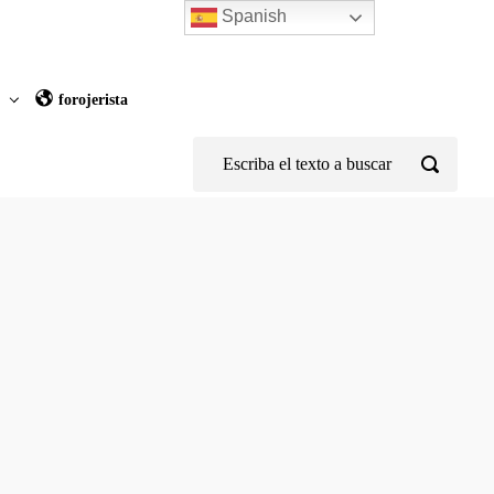
Spanish
z
forojerista