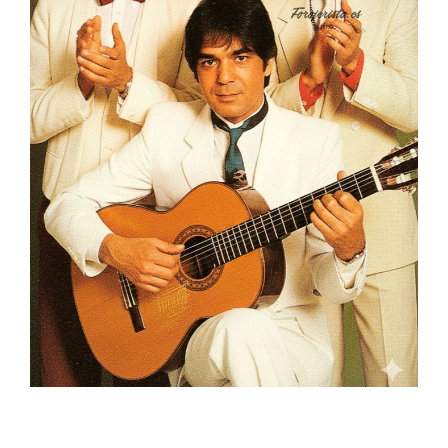
googleb19961f2a7e82bfa.html