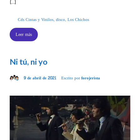
[…]
Cds Cintas y Vinilos
,
disco
,
Los Chichos
Leer más
Ni tú, ni yo
9 de abril de 2021
Escrito por
forojerista