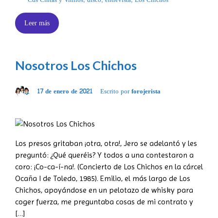
Cds Cintas y Vinilos
,
disco
,
entrevista
,
Los Chichos
Leer más
Nosotros Los Chichos
17 de enero de 2021
Escrito por
forojerista
Los presos gritaban ¡otra, otra!, Jero se adelantó y les
preguntó: ¿Qué queréis? Y todos a una contestaron a
coro: ¡Co-ca-í-na!. (Concierto de Los Chichos en la cárcel
Ocaña I de Toledo, 1985). Emilio, el más largo de Los
Chichos, apoyándose en un pelotazo de whisky para
coger fuerza, me preguntaba cosas de mi contrato y
[…]