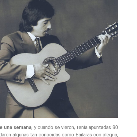
nte una semana
, y cuando se vieron, tenía apuntadas 80
edaron algunas tan conocidas como Bailarás con alegría,