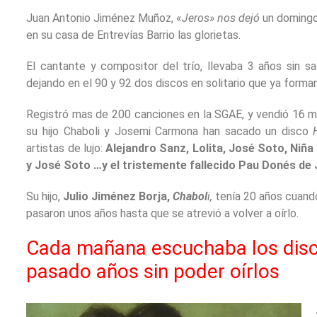
Juan Antonio Jiménez Muñoz, «
Jeros» nos dejó
un domingo
en su casa de Entrevías Barrio las glorietas.
El cantante y compositor del trío, llevaba 3 años sin s
dejando en el 90 y 92 dos discos en solitario que ya forma
Registró mas de 200 canciones en la SGAE, y vendió 16 m
su hijo Chaboli y Josemi Carmona han sacado un disco
artistas de lujo:
Alejandro Sanz, Lolita, José Soto, Niñ
y José Soto …y el tristemente fallecido Pau Donés de 
Su hijo,
Julio Jiménez Borja,
Chabol
i,
tenía 20 años cuando
pasaron unos años hasta que se atrevió a volver a oírlo.
Cada mañana escuchaba los disc
pasado años sin poder oírlos