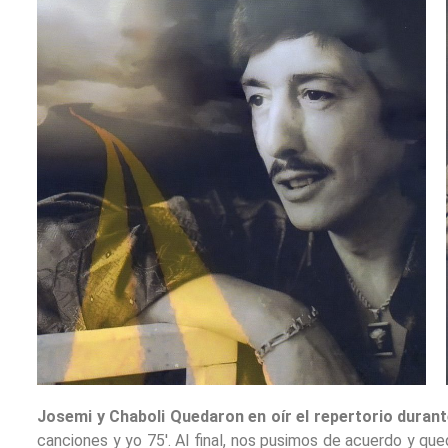
Josemi y Chaboli Quedaron en oír el repertorio dura
canciones y yo 75′. Al final, nos pusimos de acuerdo y qu