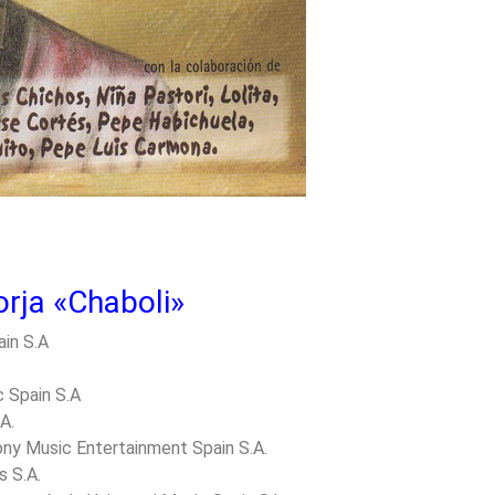
rja «Chaboli»
in S.A
c Spain S.A
A.
ny Music Entertainment Spain S.A.
 S.A.