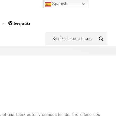
Spanish
z
forojerista
s
, el que fuera autor y compositor del trío gitano Los